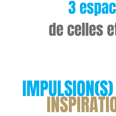
3 espa
de celles e
IMPULSION(S)
INSPIRATI