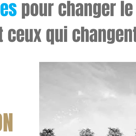
ces
pour changer le
t ceux qui changen
ON