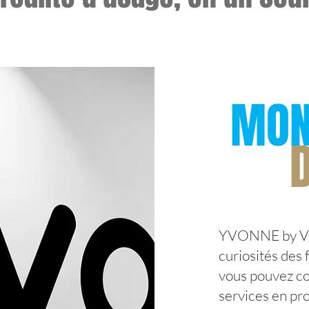
MON
YVONNE by VIll
curiosités des 
vous pouvez co
services en pro