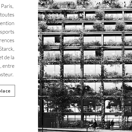
 Paris,
 toutes
vention
 sports
érences
Starck,
et de la
, entre
Pasteur.
place