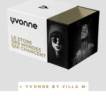
> YVONNE by VILLA M