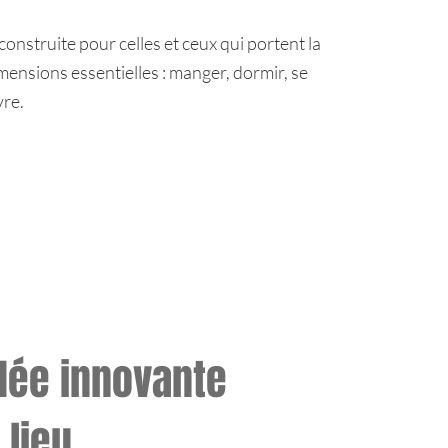
construite pour celles et ceux qui portent la
mensions essentielles : manger, dormir, se
ivre.
idée innovante
 lieu.