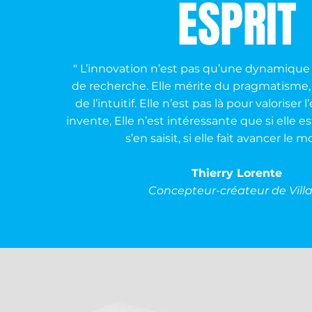
ESPRIT
" L’innovation n’est pas qu’une dynamique i
de recherche. Elle mérite du pragmatisme, 
de l’intuitif. Elle n’est pas là pour valoriser 
invente, Elle n’est intéressante que si elle est 
s’en saisit, si elle fait avancer le 
Thierry Lorente
Concepteur-créateur de Vill