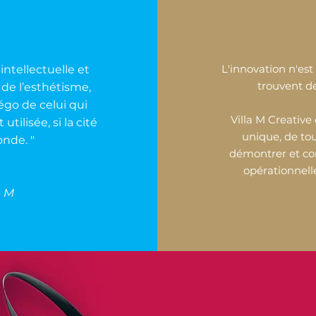
L'innovation n'est
ntellectuelle et
trouvent 
de l’esthétisme,
l’égo de celui qui
Villa M Creative 
utilisée, si la cité
unique, de tou
monde. "
démontrer et com
opérationnell
a M